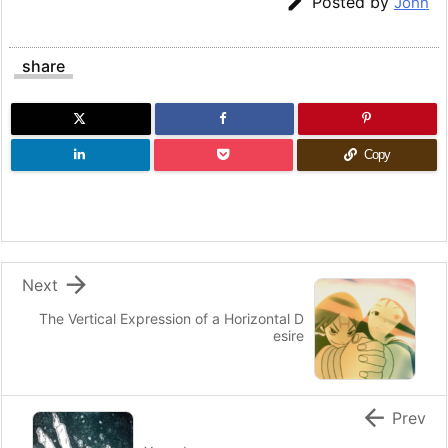

Posted by
John
share
Copy

Next
The Vertical Expression of a Horizontal D
esire

Prev