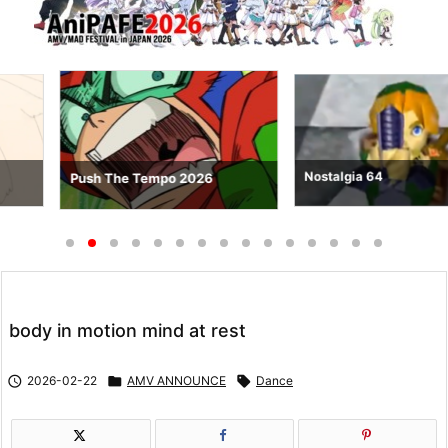
Nostalgia 64
Push The Tempo 2026
body in motion mind at rest

2026-02-22

AMV ANNOUNCE

Dance