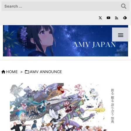



HOME
>

AMV ANNOUNCE