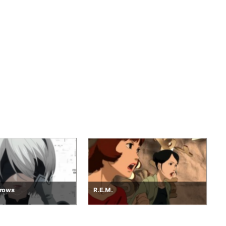
rrows
R.E.M.