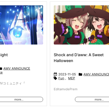
ight
Shock and D’aww: A Sweet
Halloween

AMV ANNOUNCE
ce

2023-11-05

AMV ANNOUNC

Fun
,
MEP
MVコミュニティ『
EditamvdePrem
more...
more...