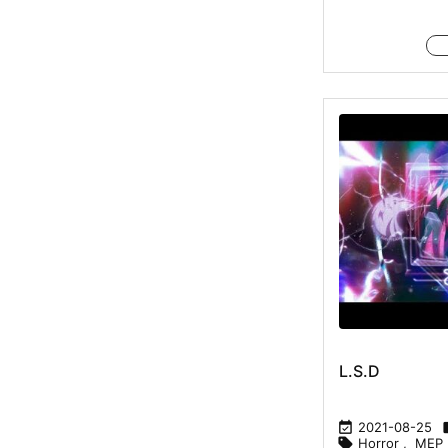
L.S.D

2021-08-25

Horror
,
MEP