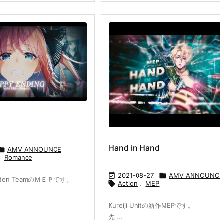
Hand in Hand

AMV ANNOUNCE
,
Romance

2021-08-27

AMV ANNOUNC
ten TeamのＭＥＰです。

Action
,
MEP
Kureiji Unitの新作MEPです。
先 ...