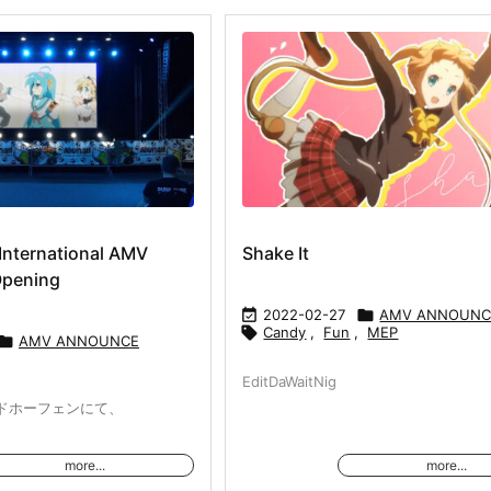
International AMV
Shake It
Opening

2022-02-27

AMV ANNOUNC

Candy
,
Fun
,
MEP

AMV ANNOUNCE
EditDaWaitNig
ドホーフェンにて、
more...
more...