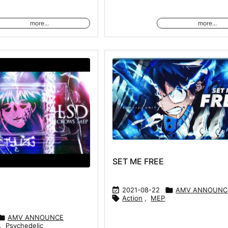
more...
more...
SET ME FREE

2021-08-22

AMV ANNOUNC

Action
,
MEP

AMV ANNOUNCE
,
Psychedelic