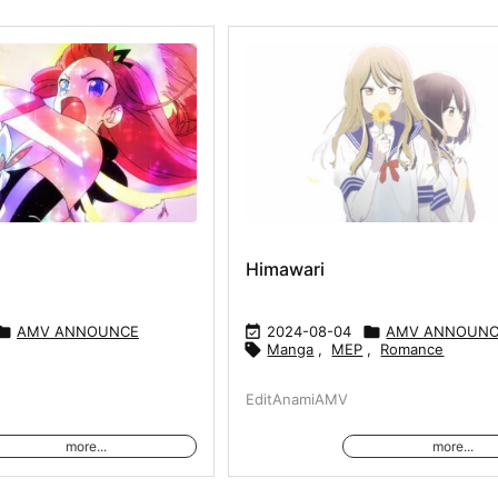
Himawari

AMV ANNOUNCE

2024-08-04

AMV ANNOUN

Manga
,
MEP
,
Romance
EditAnamiAMV‬
more...
more...