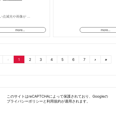
点滅光や画像が ...
more...
more...
‹
1
2
3
4
5
6
7
›
»
このサイトはreCAPTCHAによって保護されており、Googleの
プライバシーポリシー
と
利用規約
が適用されます。