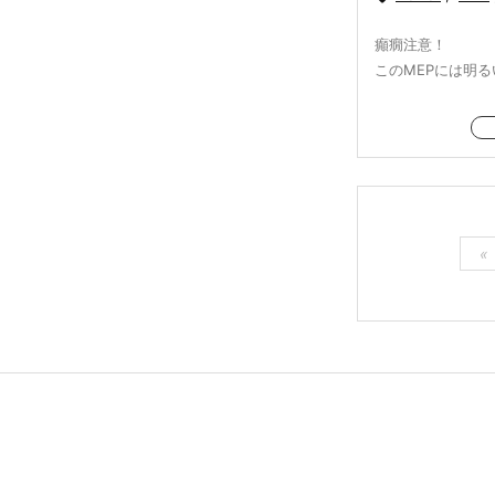
癲癇注意！
このMEPには明るい
«