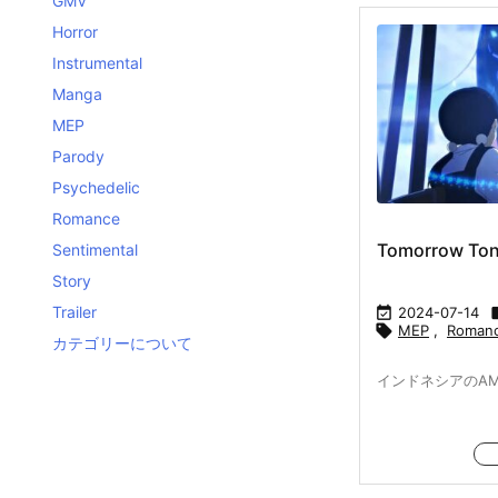
GMV
Horror
Instrumental
Manga
MEP
Parody
Psychedelic
Romance
Tomorrow Ton
Sentimental
Story
Trailer

2024-07-14

MEP
,
Roman
カテゴリーについて
インドネシアのA