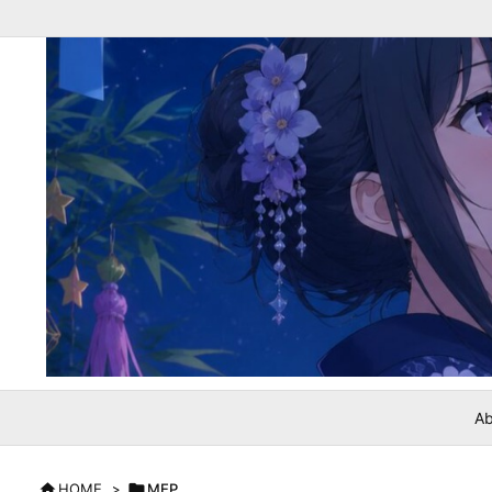
Ab

HOME
>

MEP