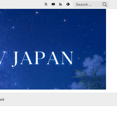

ent