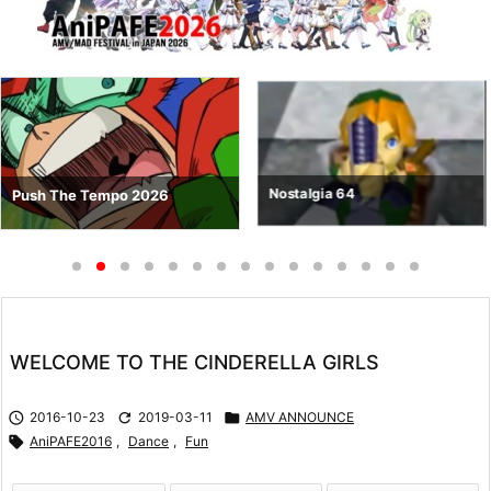
Nostalgia 64
Push The Tempo 2026
WELCOME TO THE CINDERELLA GIRLS

2016-10-23

2019-03-11

AMV ANNOUNCE

AniPAFE2016
,
Dance
,
Fun