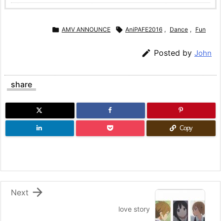

AMV ANNOUNCE

AniPAFE2016
,
Dance
,
Fun

Posted by
John
share
Copy

Next
love story