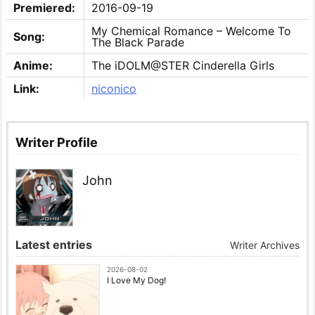
Premiered:
2016-09-19
My Chemical Romance – Welcome To
Song:
The Black Parade
Anime:
The iDOLM@STER Cinderella Girls
Link:
niconico
Writer Profile
John
Latest entries
Writer Archives
2026-08-02
I Love My Dog!