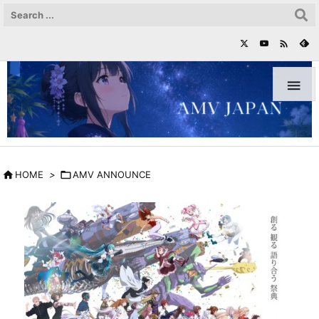



HOME
>

AMV ANNOUNCE