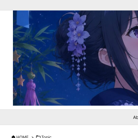
Ab

HOME
>

Topic