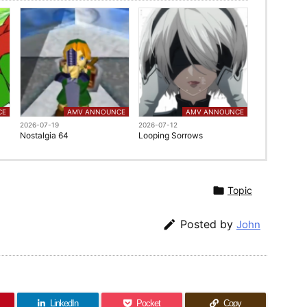
CE
AMV ANNOUNCE
AMV ANNOUNCE
2026-07-19
2026-07-12
Nostalgia 64
Looping Sorrows

Topic

Posted by
John
LinkedIn
Pocket
Copy