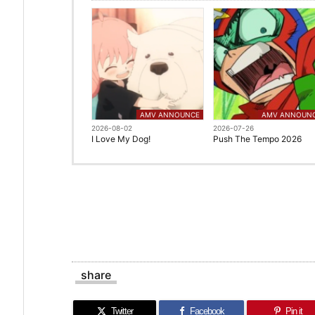
AMV ANNOUNCE
AMV ANNOUN
2026-08-02
2026-07-26
I Love My Dog!
Push The Tempo 2026
share
Twitter
Facebook
Pin it