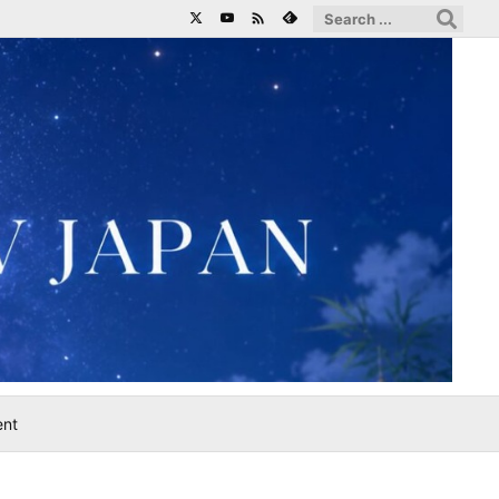

ent