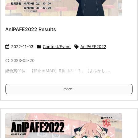
AniPAFE2022 Results

2022-11-03

Contest/Event

AniPAFE2022

2023-05-20
総合賞
01位 【静止画MAD】9番目の「？」【よふかし ...
more...