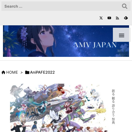



HOME
>

AniPAFE2022