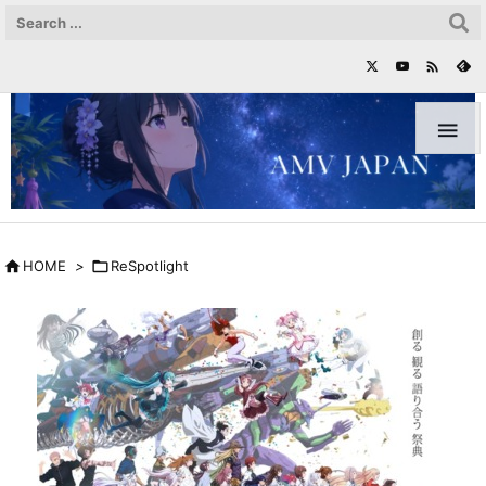



HOME
>

ReSpotlight