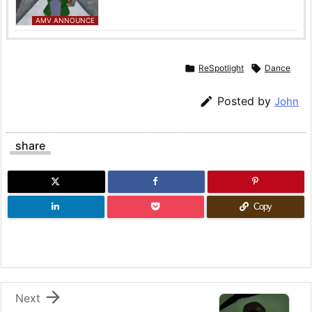
AMV ANNOUNCE

ReSpotlight

Dance

Posted by
John
share
Copy

Next