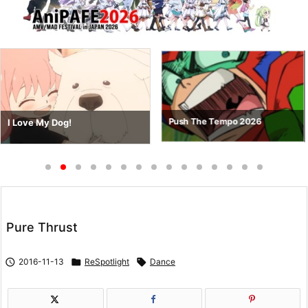
Push The Tempo 2026
I Love My Dog!
Pure Thrust

2016-11-13

ReSpotlight

Dance