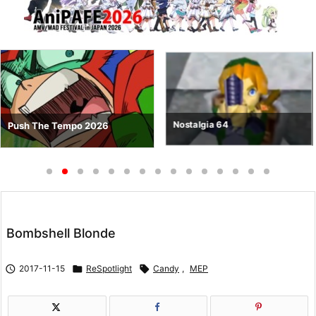
Nostalgia 64
Push The Tempo 2026
Bombshell Blonde

2017-11-15

ReSpotlight

Candy
,
MEP