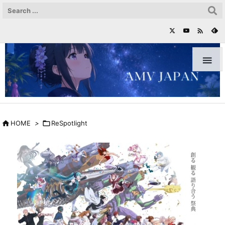



HOME
>

ReSpotlight