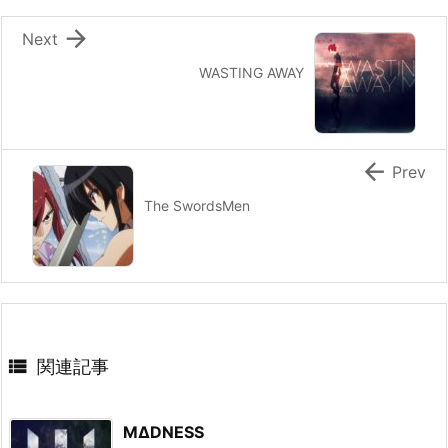

Next
WASTING AWAY

Prev
The SwordsMen

関連記事
MΔDNESS