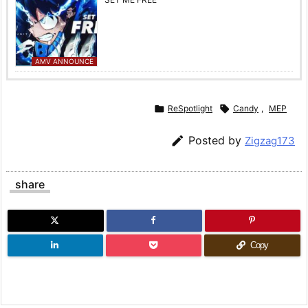
AMV ANNOUNCE

ReSpotlight

Candy
,
MEP

Posted by
Zigzag173
share
Copy