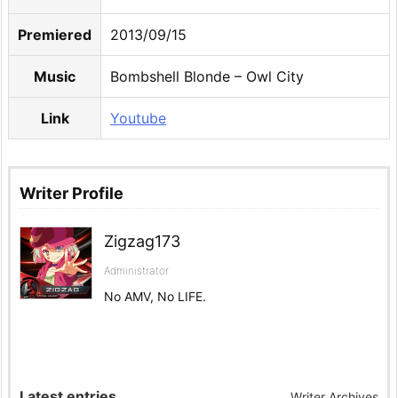
Premiered
2013/09/15
Music
Bombshell Blonde – Owl City
Link
Youtube
Writer Profile
Zigzag173
Administrator
No AMV, No LIFE.
Latest entries
Writer Archives