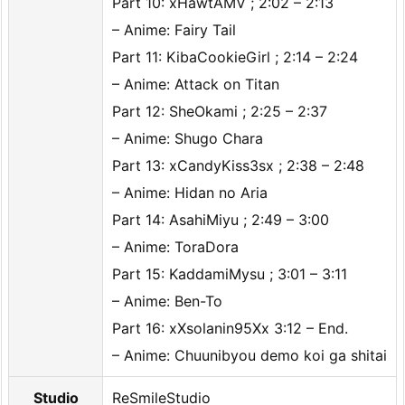
Part 10: xHawtAMV ; 2:02 – 2:13
– Anime: Fairy Tail
Part 11: KibaCookieGirl ; 2:14 – 2:24
– Anime: Attack on Titan
Part 12: SheOkami ; 2:25 – 2:37
– Anime: Shugo Chara
Part 13: xCandyKiss3sx ; 2:38 – 2:48
– Anime: Hidan no Aria
Part 14: AsahiMiyu ; 2:49 – 3:00
– Anime: ToraDora
Part 15: KaddamiMysu ; 3:01 – 3:11
– Anime: Ben-To
Part 16: xXsolanin95Xx 3:12 – End.
– Anime: Chuunibyou demo koi ga shitai
Studio
ReSmileStudio