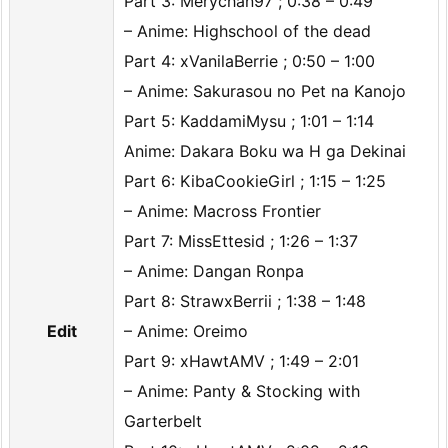
Part 3: Merychan97 ; 0:38 – 0:49
– Anime: Highschool of the dead
Part 4: xVanilaBerrie ; 0:50 – 1:00
– Anime: Sakurasou no Pet na Kanojo
Part 5: KaddamiMysu ; 1:01 – 1:14
Anime: Dakara Boku wa H ga Dekinai
Part 6: KibaCookieGirl ; 1:15 – 1:25
– Anime: Macross Frontier
Part 7: MissEttesid ; 1:26 – 1:37
– Anime: Dangan Ronpa
Part 8: StrawxBerrii ; 1:38 – 1:48
Edit
– Anime: Oreimo
Part 9: xHawtAMV ; 1:49 – 2:01
– Anime: Panty & Stocking with
Garterbelt