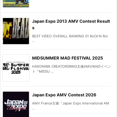
Japan Expo 2013 AMV Contest Result
s
BEST VIDEO OVERALL RANKING 01 RoCk'N Rol
...
MIDSUMMER MAD FESTIVAL 2025
HAKONIWA CREATORSRING主催AMV/MADイベン
ト『MIDSU ...
Japan Expo AMV Contest 2026
AMV France主催『Japan Expo International AM
...