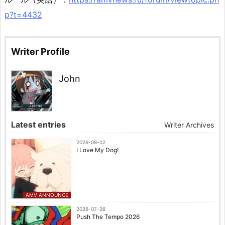
p?t=4432
Writer Profile
John
Latest entries
Writer Archives
2026-08-02
I Love My Dog!
AMV ANNOUNCE
2026-07-26
Push The Tempo 2026