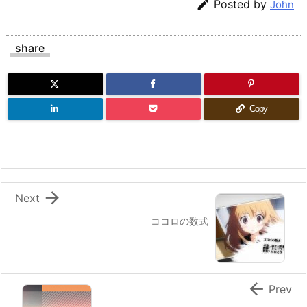

Posted by
John
share
Copy

Next
ココロの数式

Prev