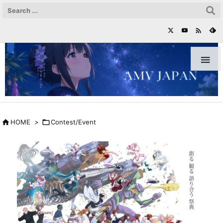



HOME
>

Contest/Event