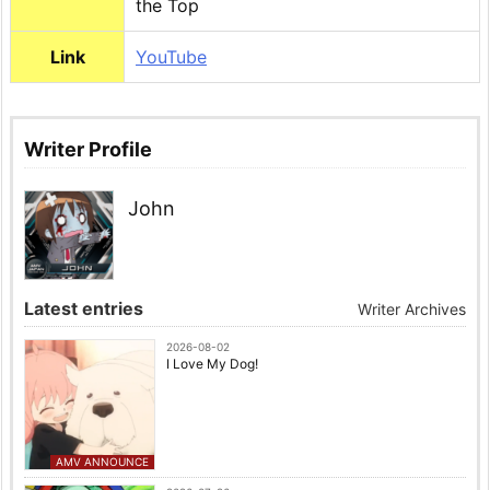
the Top
Link
YouTube
Writer Profile
John
Latest entries
Writer Archives
2026-08-02
I Love My Dog!
AMV ANNOUNCE