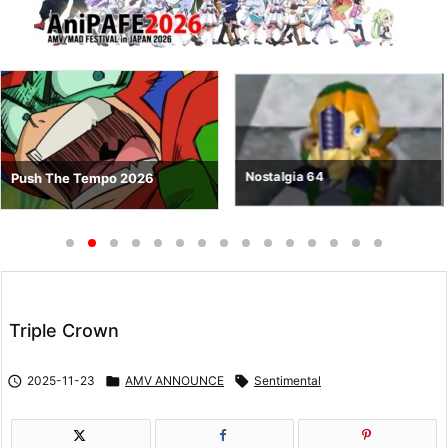
Nostalgia 64
Push The Tempo 2026
Triple Crown

2025-11-23

AMV ANNOUNCE

Sentimental