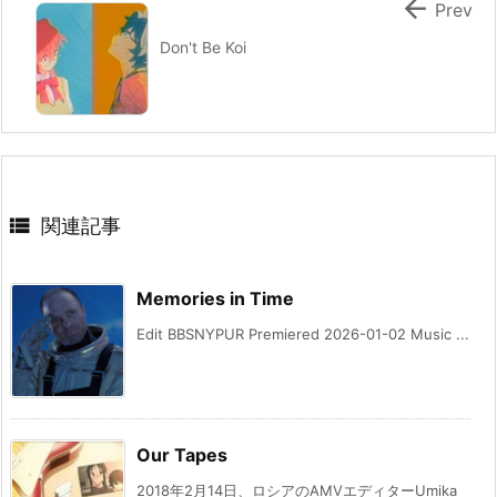

Prev
Don't Be Koi

関連記事
Memories in Time
Edit BBSNYPUR Premiered 2026-01-02 Music ...
Our Tapes
2018年2月14日、ロシアのAMVエディターUmika