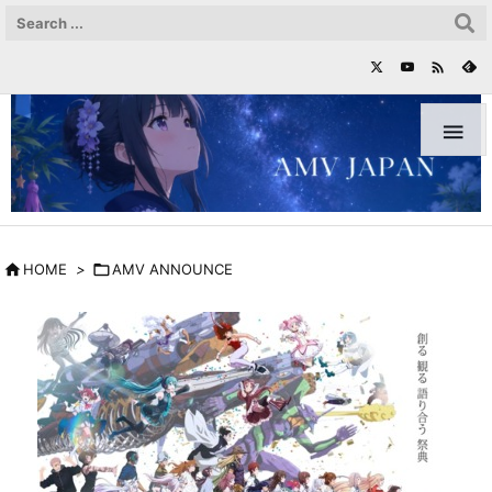



HOME
>

AMV ANNOUNCE