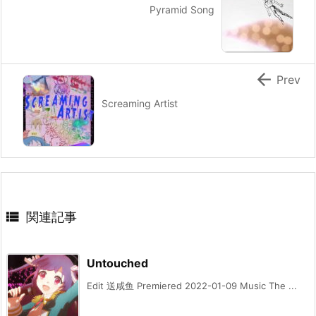
Pyramid Song

Prev
Screaming Artist

関連記事
Untouched
Edit 送咸鱼 Premiered 2022-01-09 Music The ...