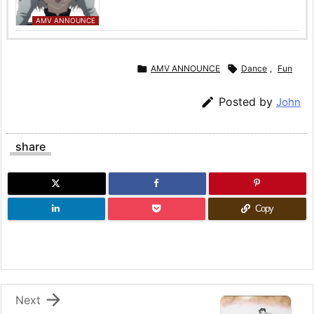
AMV ANNOUNCE

AMV ANNOUNCE

Dance
,
Fun

Posted by
John
share
Copy

Next