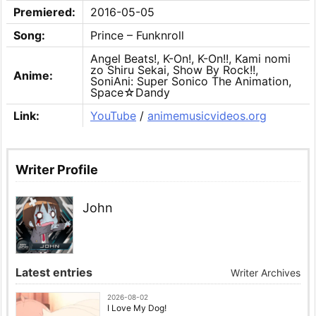
Premiered:
2016-05-05
Song:
Prince – Funknroll
Angel Beats!, K-On!, K-On!!, Kami nomi
zo Shiru Sekai, Show By Rock!!,
Anime:
SoniAni: Super Sonico The Animation,
Space☆Dandy
Link:
YouTube
/
animemusicvideos.org
Writer Profile
John
Latest entries
Writer Archives
2026-08-02
I Love My Dog!