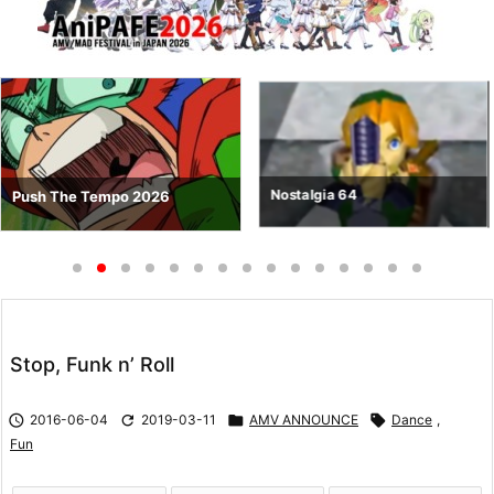
Nostalgia 64
Push The Tempo 2026
Stop, Funk n’ Roll

2016-06-04

2019-03-11

AMV ANNOUNCE

Dance
,
Fun