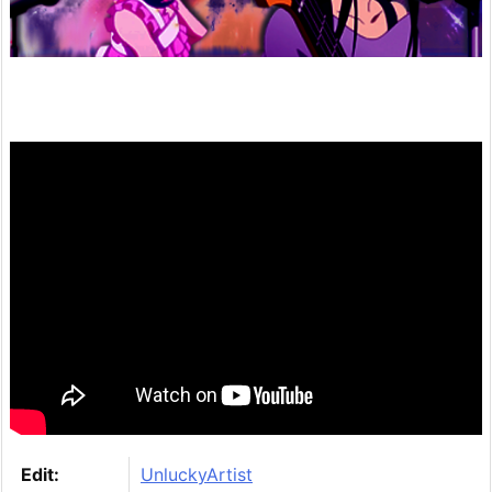
Edit:
UnluckyArtist