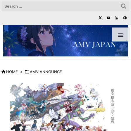



HOME
>

AMV ANNOUNCE