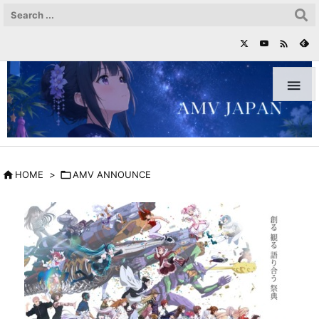



HOME
>

AMV ANNOUNCE