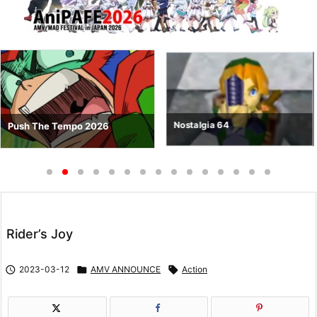
Nostalgia 64
Push The Tempo 2026
Rider’s Joy

2023-03-12

AMV ANNOUNCE

Action