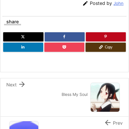

Posted by
John
share
Copy

Next
Bless My Soul

Prev