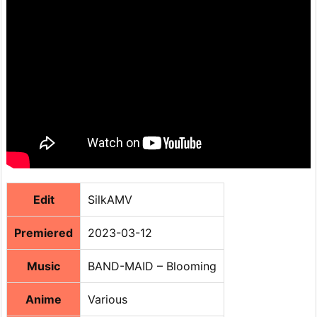
Edit
SilkAMV
Premiered
2023-03-12
Music
BAND-MAID – Blooming
Anime
Various