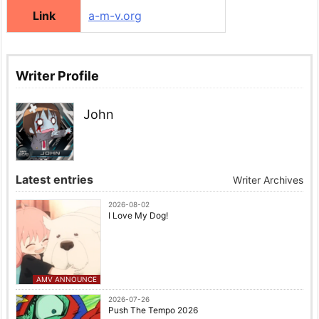
Link
a-m-v.org
Writer Profile
John
Latest entries
Writer Archives
2026-08-02
I Love My Dog!
AMV ANNOUNCE
2026-07-26
Push The Tempo 2026