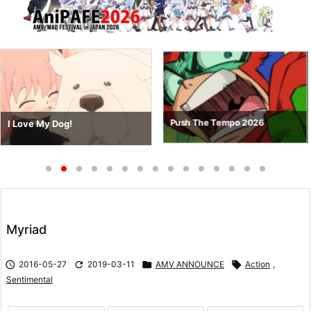
Push The Tempo 2026
I Love My Dog!
Myriad

2016-05-27

2019-03-11

AMV ANNOUNCE

Action
,
Sentimental