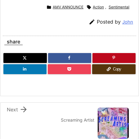

AMV ANNOUNCE

Action
,
Sentimental

Posted by
John
share
Copy

Next
Screaming Artist