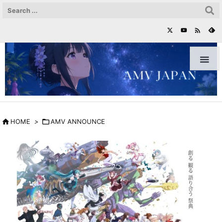



HOME
>

AMV ANNOUNCE