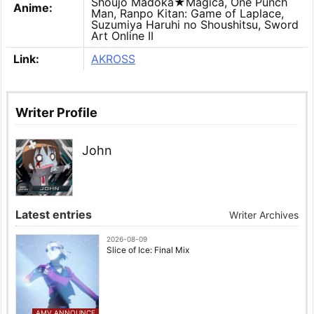
Shoujo Madoka★Magica, One Punch
Anime:
Man, Ranpo Kitan: Game of Laplace,
Suzumiya Haruhi no Shoushitsu, Sword
Art Online II
Link:
AKROSS
Writer Profile
John
Latest entries
Writer Archives
2026-08-09
Slice of Ice: Final Mix
AMV ANNOUNCE