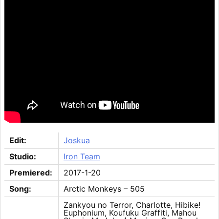
Edit:
Joskua
Studio:
Iron Team
Premiered:
2017-1-20
Song:
Arctic Monkeys – 505
Zankyou no Terror, Charlotte, Hibike!
Euphonium, Koufuku Graffiti, Mahou