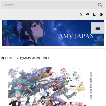



HOME
>

AMV ANNOUNCE