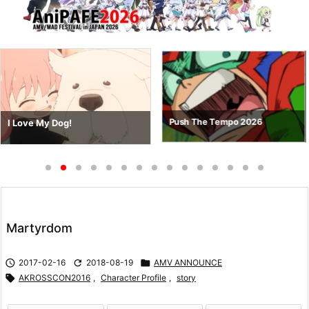
Push The Tempo 2026
I Love My Dog!
Martyrdom

2017-02-16

2018-08-19

AMV ANNOUNCE

AKROSSCON2016
,
Character Profile
,
story