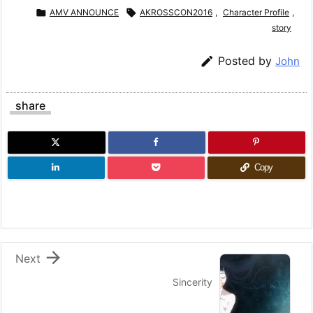

AMV ANNOUNCE

AKROSSCON2016
,
Character Profile
,
story

Posted by
John
share
Copy

Next
Sincerity