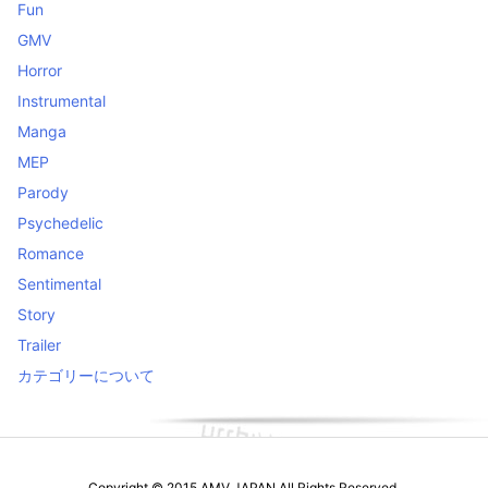
Fun
GMV
Horror
Instrumental
Manga
MEP
Parody
Psychedelic
Romance
Sentimental
Story
Trailer
カテゴリーについて
Copyright ©
2015
AMV JAPAN
All Rights Reserved.