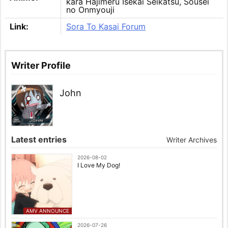
kara Hajimeru Isekai Seikatsu, Sousei
no Onmyouji
Link:
Sora To Kasai Forum
Writer Profile
John
Latest entries
Writer Archives
2026-08-02
I Love My Dog!
AMV ANNOUNCE
2026-07-26