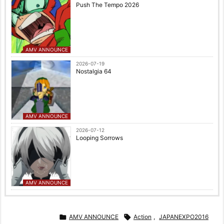
Push The Tempo 2026
AMV ANNOUNCE
2026-07-19
Nostalgia 64
AMV ANNOUNCE
2026-07-12
Looping Sorrows
AMV ANNOUNCE

AMV ANNOUNCE

Action
,
JAPANEXPO2016