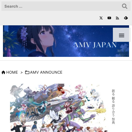



HOME
>

AMV ANNOUNCE