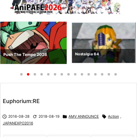
Nostalgia 64
Push The Tempo 2026
Euphorium:RE

2016-08-28

2018-08-19

AMV ANNOUNCE

Action
,
JAPANEXPO2016