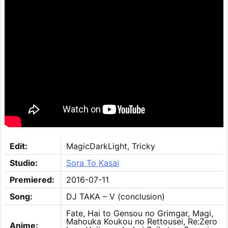
Edit:
MagicDarkLight, Tricky
Studio:
Sora To Kasai
Premiered:
2016-07-11
Song:
DJ TAKA – V (conclusion)
Fate, Hai to Gensou no Grimgar, Magi,
Mahouka Koukou no Rettousei, Re:Zero
Anime: