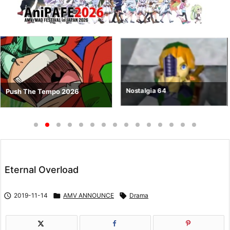
Nostalgia 64
Push The Tempo 2026
Eternal Overload

2019-11-14

AMV ANNOUNCE

Drama