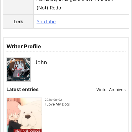
(Not) Redo
Link
YouTube
Writer Profile
John
Latest entries
Writer Archives
2026-08-02
I Love My Dog!
AMV ANNOUNCE