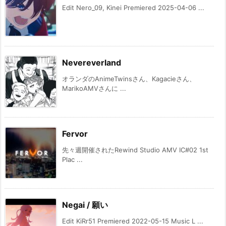
Edit Nero_09, Kinei Premiered 2025-04-06 ...
Nevereverland
オランダのAnimeTwinsさん、Kagacieさん、
MarikoAMVさんに ...
Fervor
先々週開催されたRewind Studio AMV IC#02 1st
Plac ...
Negai / 願い
Edit KiRr51 Premiered 2022-05-15 Music L ...