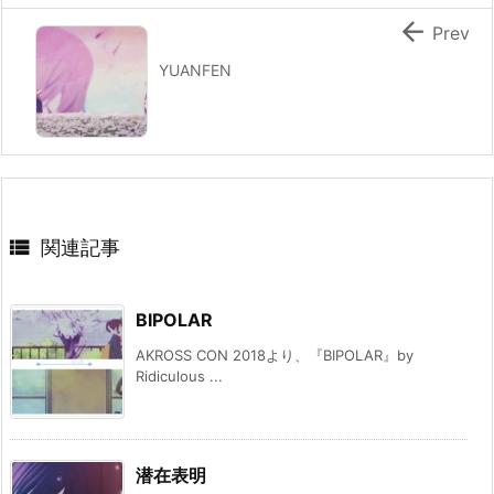

Prev
YUANFEN

関連記事
BIPOLAR
AKROSS CON 2018より、『BIPOLAR』by
Ridiculous ...
潜在表明