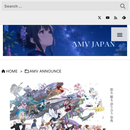



HOME
>

AMV ANNOUNCE