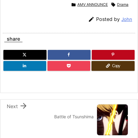

AMV ANNOUNCE

Drama

Posted by
John
share
Copy

Next
Battle of Tsunshima