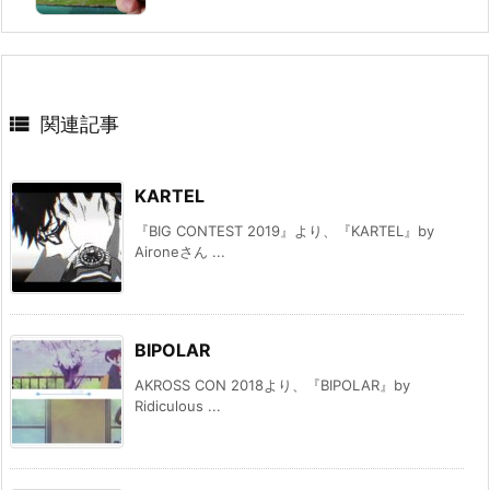

関連記事
KARTEL
『BIG CONTEST 2019』より、『KARTEL』by
Aironeさん ...
BIPOLAR
AKROSS CON 2018より、『BIPOLAR』by
Ridiculous ...