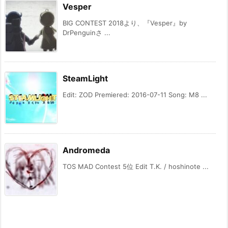
Vesper
BIG CONTEST 2018より、『Vesper』by
DrPenguinさ ...
SteamLight
Edit: ZOD Premiered: 2016-07-11 Song: M8 ...
Andromeda
TOS MAD Contest 5位 Edit T.K. / hoshinote ...