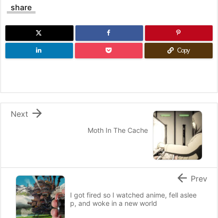
share
Copy

Next
Moth In The Cache

Prev
I got fired so I watched anime, fell aslee
p, and woke in a new world