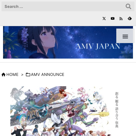



HOME
>

AMV ANNOUNCE