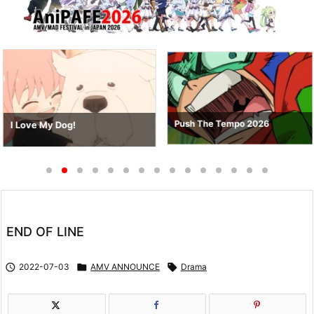
Push The Tempo 2026
I Love My Dog!
END OF LINE

2022-07-03

AMV ANNOUNCE

Drama