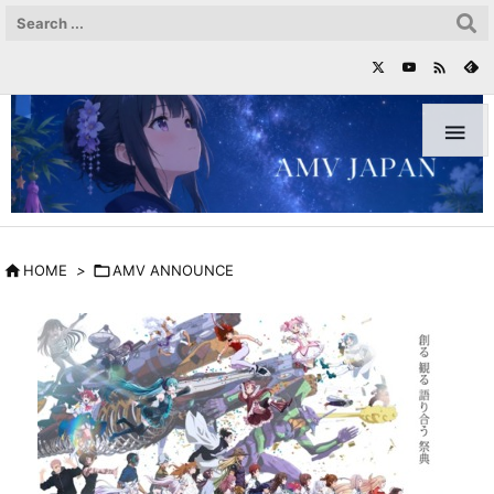



HOME
>

AMV ANNOUNCE