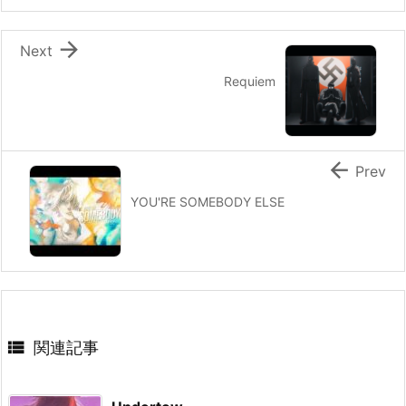

Next
Requiem

Prev
YOU'RE SOMEBODY ELSE

関連記事