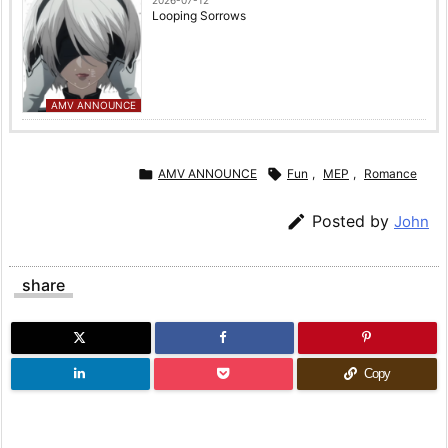
2026-07-12
Looping Sorrows
AMV ANNOUNCE

AMV ANNOUNCE

Fun
,
MEP
,
Romance

Posted by
John
share
Copy