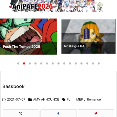
Nostalgia 64
Push The Tempo 2026
Bassbook

2021-07-07

AMV ANNOUNCE

Fun
,
MEP
,
Romance