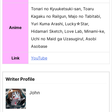
Tonari no Kyuuketsuki-san, Toaru
Kagaku no Railgun, Majo no Tabitabi,
Yuri Kuma Arashi, Lucky☆Star,
Anime
Hidamari Sketch, Love Lab, Minami-ke,
Uchi no Maid ga Uzasugiru!, Asobi
Asobase
Link
YouTube
Writer Profile
John