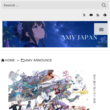



HOME
>

AMV ANNOUNCE