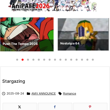
Nostalgia 64
Push The Tempo 2026
Stargazing

2025-08-24

AMV ANNOUNCE

Romance