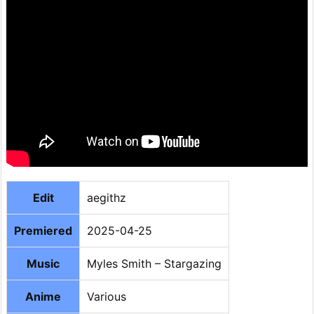
Edit
aegithz
Premiered
2025-04-25
Music
Myles Smith – Stargazing
Anime
Various