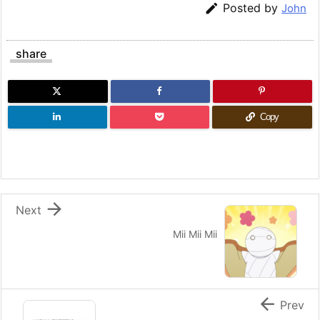

Posted by
John
share
Copy

Next
Mii Mii Mii

Prev