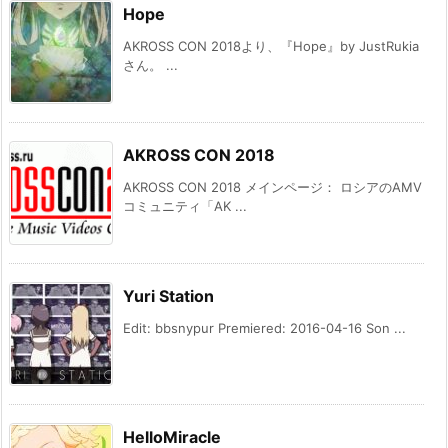
Hope
AKROSS CON 2018より、『Hope』by JustRukia
さん。 ...
AKROSS CON 2018
AKROSS CON 2018 メインページ： ロシアのAMV
コミュニティ「AK ...
Yuri Station
Edit: bbsnypur Premiered: 2016-04-16 Son ...
HelloMiracle