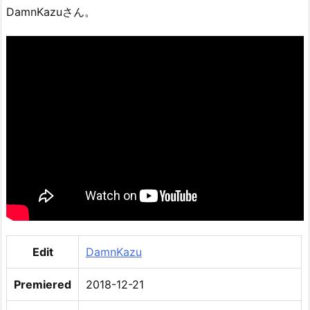
DamnKazuさん。
Edit
DamnKazu
Premiered
2018-12-21