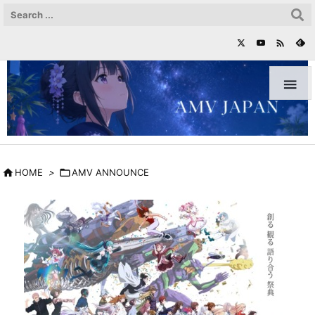



HOME
>

AMV ANNOUNCE