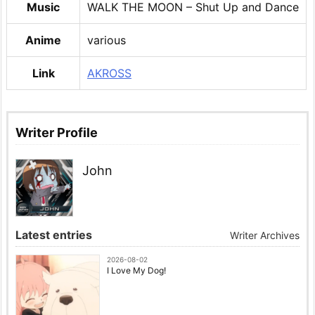
Music
WALK THE MOON – Shut Up and Dance
Anime
various
Link
AKROSS
Writer Profile
John
Latest entries
Writer Archives
2026-08-02
I Love My Dog!