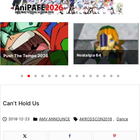
Nostalgia 64
Push The Tempo 2026
Can’t Hold Us

2018-12-23

AMV ANNOUNCE

AKROSSCON2018
,
Dance