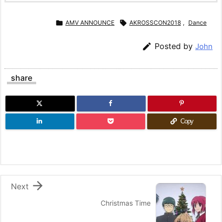

AMV ANNOUNCE

AKROSSCON2018
,
Dance

Posted by
John
share
Copy

Next
Christmas Time