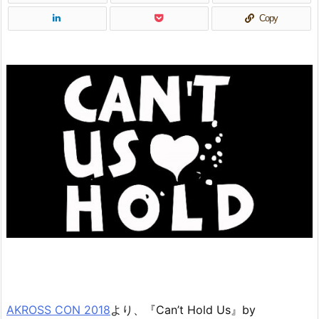
Copy
AKROSS CON 2018
より、『Can’t Hold Us』by