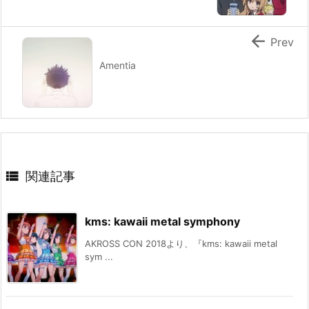

Prev
Amentia

関連記事
kms: kawaii metal symphony
AKROSS CON 2018より、『kms: kawaii metal
sym ...